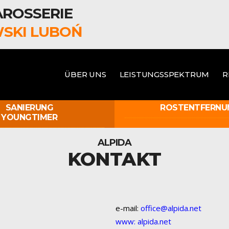
ROSSERIE
SKI LUBOŃ
ÜBER UNS
LEISTUNGSSPEKTRUM
R
SANIERUNG
ROSTENTFERNU
YOUNGTIMER
ALPIDA
KONTAKT
e-mail:
office@alpida.net
www: alpida.net