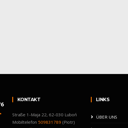
KONTAKT
LINKS
Straße 1-Maja 22, 62-030 Luboń
ÜBER UNS
Mobiltelefon
509831789
(Piotr)